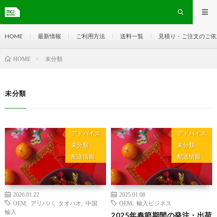
HOME
最新情報
ご利用方法
送料一覧
見積り・ご注文のご依
未分類
HOME
未分類
アドバイス
アドバイス
未分類
未分類
配送情報
配送情報
2026.01.22
2025.01.08
OEM
,
アリババ
,
タオバオ
,
中国
OEM
,
輸入ビジネス
輸入
2025年春節期間の発注・出荷