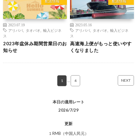
配送情報
配送情報
2023.07.19
2023.05.16
アリババ
,
タオバオ
,
輸入ビジネ
アリババ
,
タオバオ
,
輸入ビジネ
ス
ス
2023年盆休み期間営業日のお
高速海上便がもっと使いやす
知らせ
くなりました
NEXT
1
…
4
本日の適用レート
2026/7/29
更新
１RMB（中国人民元）