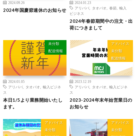
2024.09.26
2024.01.23
アリババ
,
タオバオ
,
春節
,
輸入
2024年国慶節連休のお知らせ
ビジネス
2024年春節期間中の注文・出
荷につきまして
未分類
アドバイス
配送情報
未分類
配送情報
2024.01.05
2023.12.19
アリババ
,
タオバオ
,
輸入ビジネ
アリババ
,
タオバオ
,
輸入ビジネ
ス
ス
本日1/5より業務開始いたし
2023-2024年末年始営業日の
ます。
お知らせ
アドバイス
アドバイス
未分類
未分類