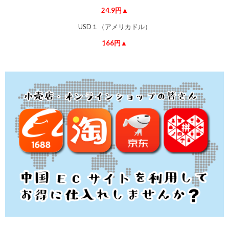
24.9円▲
USD１（アメリカドル）
166円▲