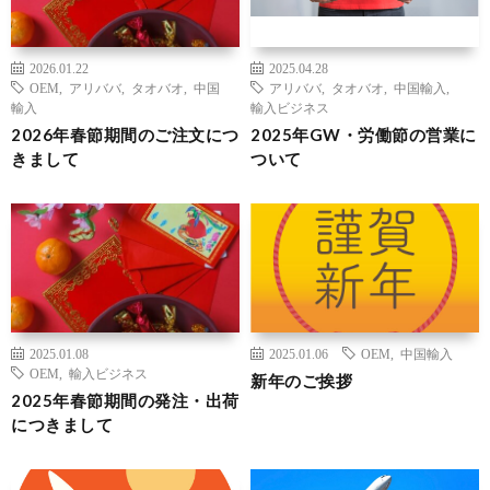
2026.01.22
2025.04.28
OEM
,
アリババ
,
タオバオ
,
中国
アリババ
,
タオバオ
,
中国輸入
,
輸入
輸入ビジネス
2026年春節期間のご注文につ
2025年GW・労働節の営業に
きまして
ついて
2025.01.08
2025.01.06
OEM
,
中国輸入
OEM
,
輸入ビジネス
新年のご挨拶
2025年春節期間の発注・出荷
につきまして