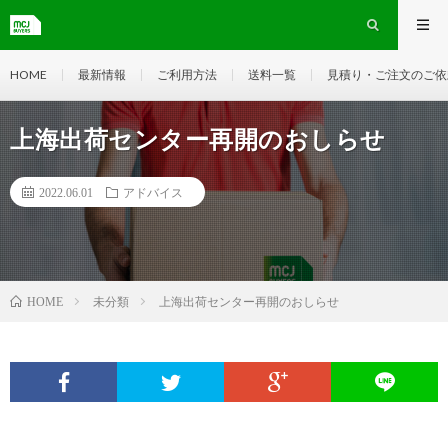
HOME
最新情報
ご利用方法
送料一覧
見積り・ご注文のご依
上海出荷センター再開のおしらせ
2022.06.01
アドバイス
未分類
上海出荷センター再開のおしらせ
HOME